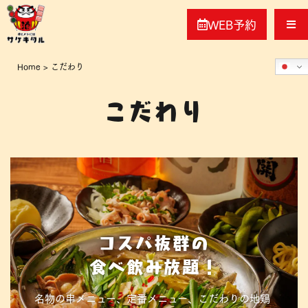
WEB予約
Home
>
こだわり
こだわり
コスパ抜群の
食べ飲み放題！
名物の串メニュー、定番メニュー、こだわりの地鶏