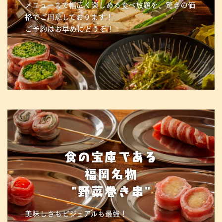
メニューまで幅広く楽しめる食べ放題を、驚きの価
格でご用意しております！
ご予約はお早めにどうぞ！
食の宝庫である
福岡名物
"野菜巻き串"
美味しさもビジュアルも最強！