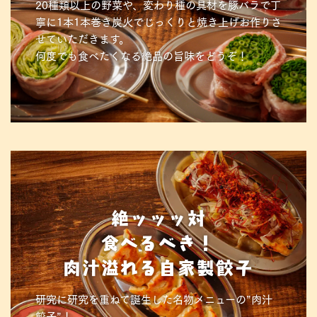
20種類以上の野菜や、変わり種の具材を豚バラで丁
寧に1本1本巻き炭火でじっくりと焼き上げお作りさ
せていただきます。
何度でも食べたくなる絶品の旨味をどうぞ！
絶ッッッ対
食べるべき！
肉汁溢れる自家製餃子
研究に研究を重ねて誕生した名物メニューの”肉汁
餃子”！